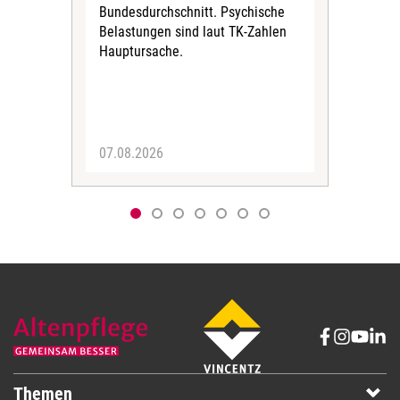
Bundesdurchschnitt. Psychische
Wirt
Belastungen sind laut TK-Zahlen
Rech
Hauptursache.
Druc
Pers
07.08.2026
06.
Themen