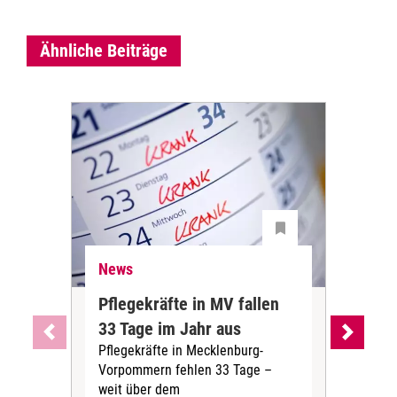
Ähnliche Beiträge
News
Ne
Pflegekräfte in MV fallen
Sch
33 Tage im Jahr aus
kos
Pflegekräfte in Mecklenburg-
Wen
Vorpommern fehlen 33 Tage –
sta
weit über dem
vers