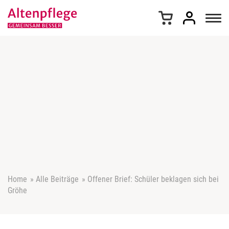
Z
u
m
I
n
h
a
l
t
s
p
r
i
n
g
e
Home
»
Alle Beiträge
»
Offener Brief: Schüler beklagen sich bei
n
Gröhe