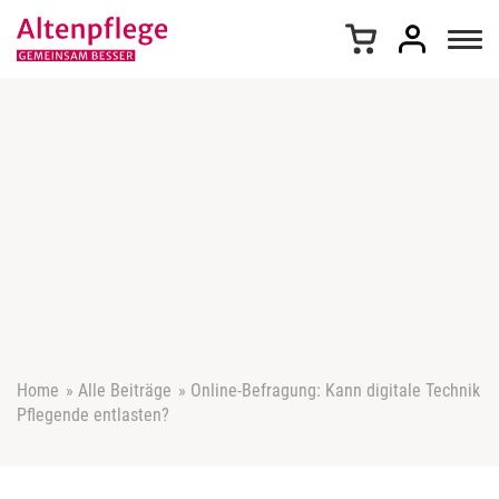
Z
u
m
I
n
h
a
l
t
s
p
r
i
n
g
e
Home
»
Alle Beiträge
»
Online-Befragung: Kann digitale Technik
n
Pflegende entlasten?