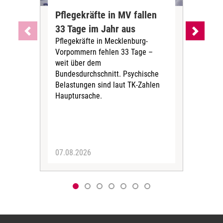
Pflegekräfte in MV fallen
Sch
33 Tage im Jahr aus
kos
Pflegekräfte in Mecklenburg-
Wen
Vorpommern fehlen 33 Tage –
sta
weit über dem
vers
Bundesdurchschnitt. Psychische
Wirt
Belastungen sind laut TK-Zahlen
Rech
Hauptursache.
Druc
Pers
07.08.2026
06.