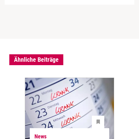
Ähnliche Beiträge
News
Ne