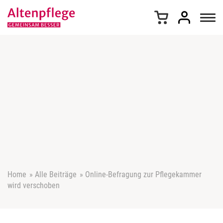
Z
u
m
I
n
h
a
l
t
s
p
r
i
n
g
e
Home
»
Alle Beiträge
»
Online-Befragung zur Pflegekammer
n
wird verschoben