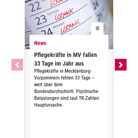
News
Ne
Pflegekräfte in MV fallen
Sch
33 Tage im Jahr aus
kos
Pflegekräfte in Mecklenburg-
Wen
Vorpommern fehlen 33 Tage –
sta
weit über dem
vers
Bundesdurchschnitt. Psychische
Wirt
Belastungen sind laut TK-Zahlen
Rech
Hauptursache.
Druc
Pers