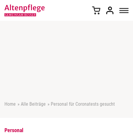
Z
u
m
I
n
h
a
l
t
s
p
r
i
n
g
e
Home
»
Alle Beiträge
»
Personal für Coronatests gesucht
n
Personal