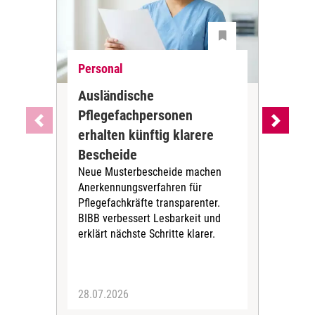
Personal
Ne
Ausländische
Dur
Pflegefachpersonen
in 
erhalten künftig klarere
unr
DGB-
Bescheide
der 
Neue Musterbescheide machen
bis 
Anerkennungsverfahren für
Kör
Pflegefachkräfte transparenter.
Zei
BIBB verbessert Lesbarkeit und
erklärt nächste Schritte klarer.
28.07.2026
06.