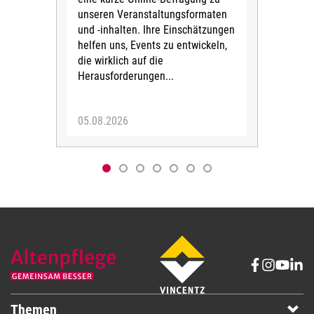
unseren Veranstaltungsformaten
Gesu
und -inhalten. Ihre Einschätzungen
ang
helfen uns, Events zu entwickeln,
Hitz
die wirklich auf die
Herausforderungen...
05.08.2026
05.
Themen