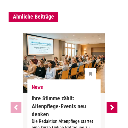
Ähnliche Beiträge
News
Ne
Ihre Stimme zählt:
BA
Altenpflege-Events neu
Kli
denken
die
Die Redaktion Altenpflege startet
BAGS
eine kurze Online-Befragung zu
fün