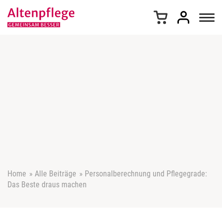
Z
u
m
I
n
h
a
l
t
s
p
r
i
n
g
e
Home
»
Alle Beiträge
»
Personalberechnung und Pflegegrade:
n
Das Beste draus machen