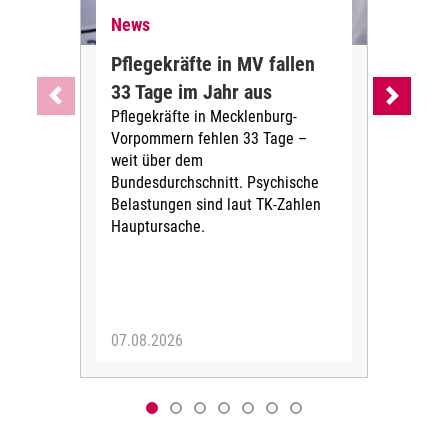
News
Ne
Pflegekräfte in MV fallen
Sch
33 Tage im Jahr aus
kos
Pflegekräfte in Mecklenburg-
Wen
Vorpommern fehlen 33 Tage –
sta
weit über dem
vers
Bundesdurchschnitt. Psychische
Wirt
Belastungen sind laut TK-Zahlen
Rech
Hauptursache.
Druc
Pers
07.08.2026
06.