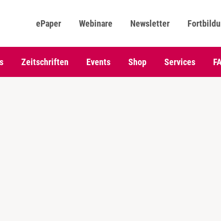
ePaper
Webinare
Newsletter
Fortbild
s
Zeitschriften
Events
Shop
Services
F