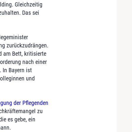
ding. Gleichzeitig
uhalten. Das sei
legeminister
ung zurückzudrängen.
am Bett, kritisierte
Forderung nach einer
 In Bayern ist
Kolleginnen und
igung der Pflegenden
chkräftemangel zu
ie es gebe, ein
mann.