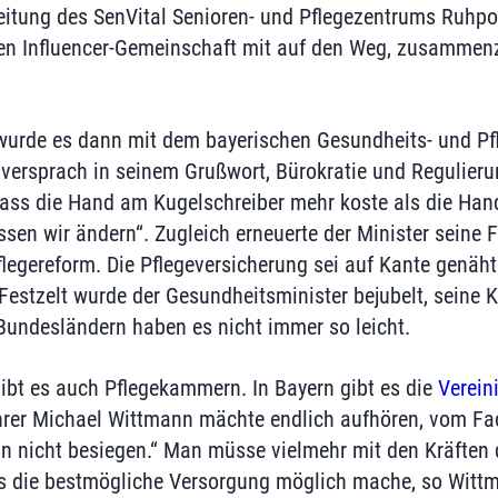
eitung des SenVital Senioren- und Pflegezentrums Ruhpol
en Influencer-Gemeinschaft mit auf den Weg, zusammenz
 wurde es dann mit dem bayerischen Gesundheits- und Pf
r versprach in seinem Grußwort, Bürokratie und Regulier
dass die Hand am Kugelschreiber mehr koste als die Hand 
sen wir ändern“. Zugleich erneuerte der Minister seine 
legereform. Die Pflegeversicherung sei auf Kante genäht.
estzelt wurde der Gesundheitsminister bejubelt, seine 
Bundesländern haben es nicht immer so leicht.
ibt es auch Pflegekammern. In Bayern gibt es die
Verein
hrer Michael Wittmann mächte endlich aufhören, vom Fa
hn nicht besiegen.“ Man müsse vielmehr mit den Kräften d
as die bestmögliche Versorgung möglich mache, so Witt