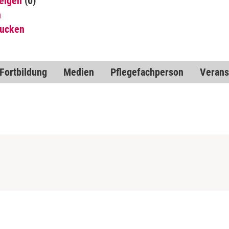
eigen
(0)
n
rucken
Fortbildung
Medien
Pflegefachperson
Verans