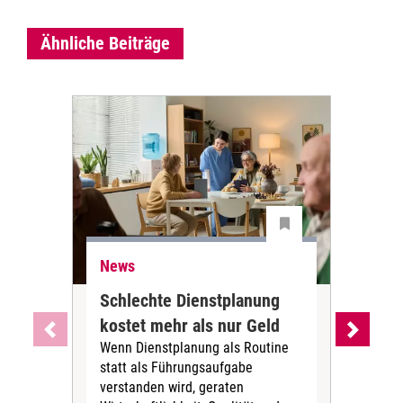
Ähnliche Beiträge
News
Ne
Schlechte Dienstplanung
Ihr
kostet mehr als nur Geld
Alt
Wenn Dienstplanung als Routine
de
statt als Führungsaufgabe
Die 
verstanden wird, geraten
ein