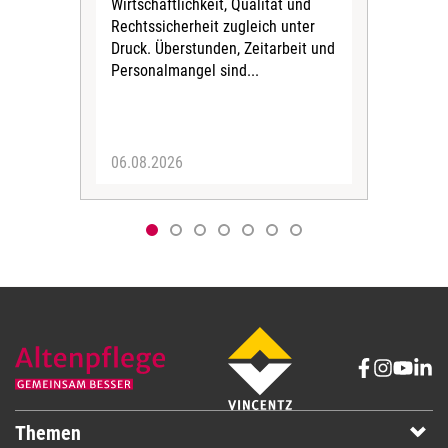
Wirtschaftlichkeit, Qualität und
uns
Rechtssicherheit zugleich unter
und 
Druck. Überstunden, Zeitarbeit und
helf
Personalmangel sind...
die 
Her
06.08.2026
05.
Themen