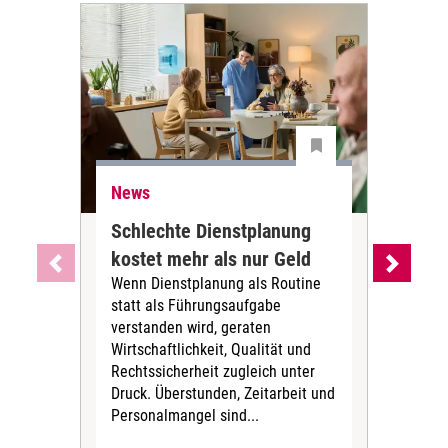
News
Ne
Schlechte Dienstplanung
Ihr
kostet mehr als nur Geld
Alt
Wenn Dienstplanung als Routine
de
statt als Führungsaufgabe
Die 
verstanden wird, geraten
ein
Wirtschaftlichkeit, Qualität und
uns
Rechtssicherheit zugleich unter
und 
Druck. Überstunden, Zeitarbeit und
helf
Personalmangel sind...
die 
Her