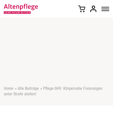
Z
u
m
I
n
h
a
l
t
s
p
r
i
n
g
e
Home
»
Alle Beiträge
»
Pflege-SHV: Körpernahe Fixierungen
n
unter Strafe stellen!