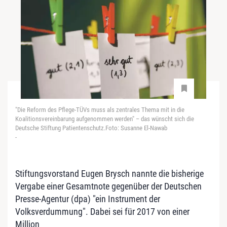
"Die Reform des Pflege-TÜVs muss als zentrales Thema mit in die
Koalitionsvereinbarung aufgenommen werden" – das wünscht sich die
Deutsche Stiftung Patientenschutz.Foto: Susanne El-Nawab
-
Stiftungsvorstand Eugen Brysch nannte die bisherige
Vergabe einer Gesamtnote gegenüber der Deutschen
Presse-Agentur (dpa) "ein Instrument der
Volksverdummung". Dabei sei für 2017 von einer
Million