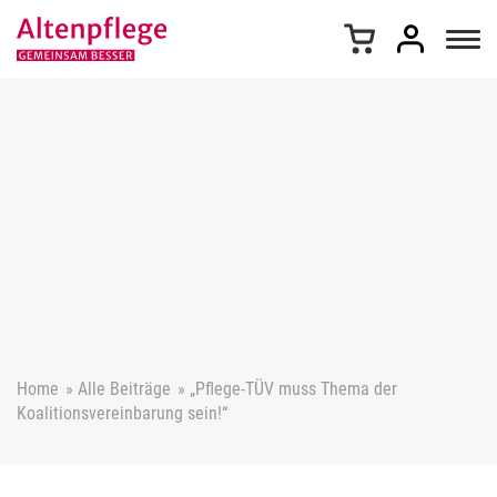
Z
u
m
I
n
h
a
l
t
s
p
r
i
n
g
e
Home
»
Alle Beiträge
»
„Pflege-TÜV muss Thema der
n
Koalitionsvereinbarung sein!“