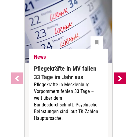
News
Ne
Pflegekräfte in MV fallen
Sch
33 Tage im Jahr aus
kos
Pflegekräfte in Mecklenburg-
Wen
Vorpommern fehlen 33 Tage –
sta
weit über dem
vers
Bundesdurchschnitt. Psychische
Wirt
Belastungen sind laut TK-Zahlen
Rech
Hauptursache.
Druc
Pers