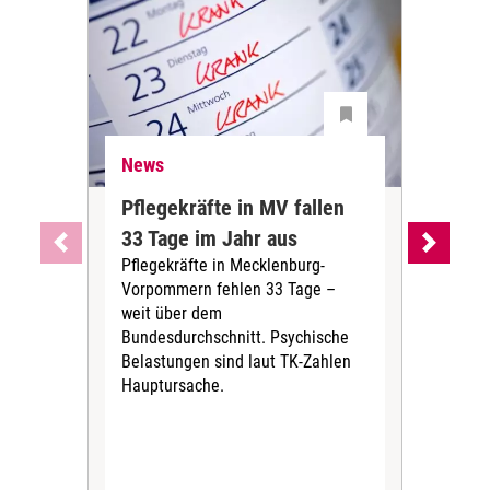
News
Ne
Pflegekräfte in MV fallen
Sch
33 Tage im Jahr aus
kos
Pflegekräfte in Mecklenburg-
Wen
Vorpommern fehlen 33 Tage –
sta
weit über dem
vers
Bundesdurchschnitt. Psychische
Wirt
Belastungen sind laut TK-Zahlen
Rech
Hauptursache.
Druc
Pers