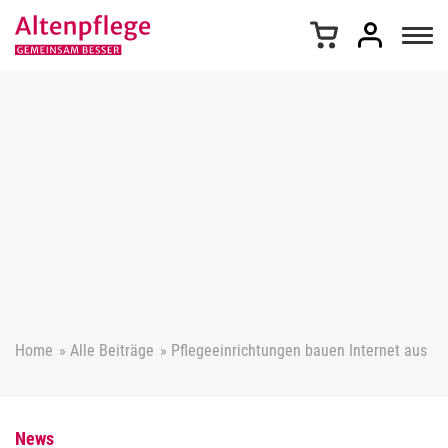
Z
u
m
I
n
h
a
l
t
s
p
r
i
n
g
e
Home
»
Alle Beiträge
»
Pflegeeinrichtungen bauen Internet aus
n
News