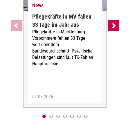
News
Ne
Pflegekräfte in MV fallen
Sch
33 Tage im Jahr aus
kos
Pflegekräfte in Mecklenburg-
Wen
Vorpommern fehlen 33 Tage –
sta
weit über dem
vers
Bundesdurchschnitt. Psychische
Wirt
Belastungen sind laut TK-Zahlen
Rech
Hauptursache.
Druc
Pers
07.08.2026
06.