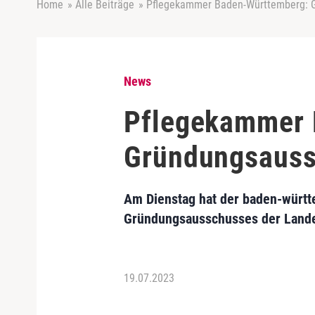
Home
»
Alle Beiträge
»
Pflegekammer Baden-Württemberg: G
News
Pflegekammer 
Gründungsauss
Am Dienstag hat der baden-württ
Gründungsausschusses der Lande
19.07.2023