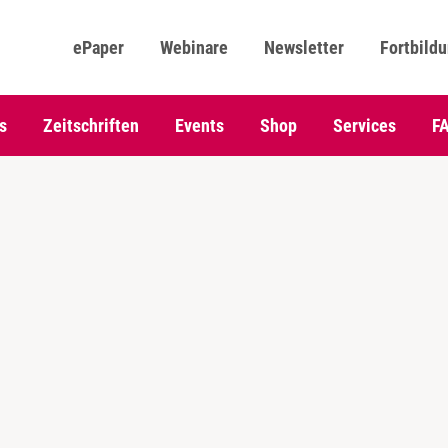
ePaper
Webinare
Newsletter
Fortbild
s
Zeitschriften
Events
Shop
Services
F