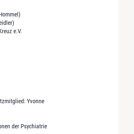
 Hommel)
idler)
reuz e.V.
atzmitglied: Yvonne
onen der Psychiatrie