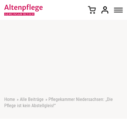
Z
u
m
I
n
h
a
l
t
s
p
r
i
n
g
e
Home
»
Alle Beiträge
»
Pflegekammer Niedersachsen: „Die
n
Pflege ist kein Abstellgleis!“