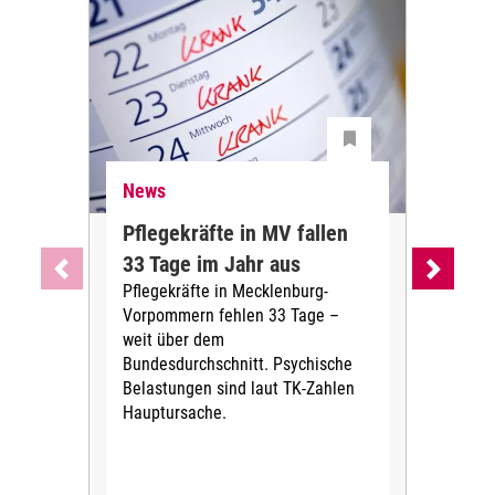
News
Ne
Pflegekräfte in MV fallen
Sch
33 Tage im Jahr aus
kos
Pflegekräfte in Mecklenburg-
Wen
Vorpommern fehlen 33 Tage –
sta
weit über dem
vers
Bundesdurchschnitt. Psychische
Wirt
Belastungen sind laut TK-Zahlen
Rech
Hauptursache.
Druc
Pers