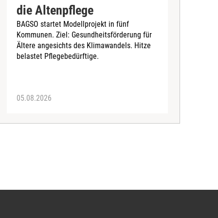
P
die Altenpflege
m
BAGSO startet Modellprojekt in fünf
A
Kommunen. Ziel: Gesundheitsförderung für
B
Ältere angesichts des Klimawandels. Hitze
belastet Pflegebedürftige.
05.08.2026
0