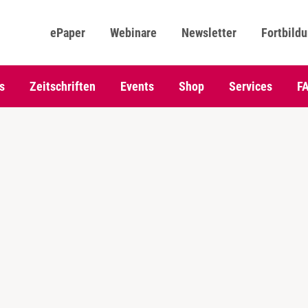
ePaper
Webinare
Newsletter
Fortbild
s
Zeitschriften
Events
Shop
Services
F