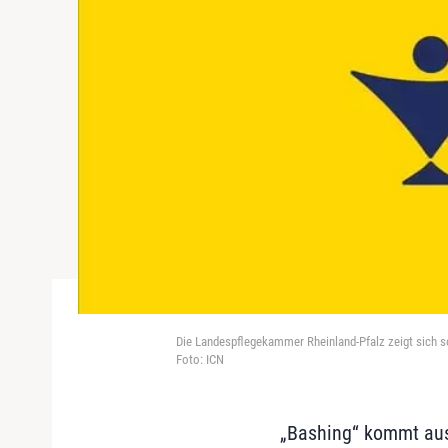
Die Landespflegekammer Rheinland-Pfalz zeigt sich so
Foto: ICN
„Bashing“ kommt aus