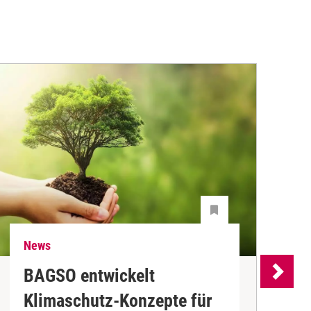
News
N
BAGSO entwickelt
P
Klimaschutz-Konzepte für