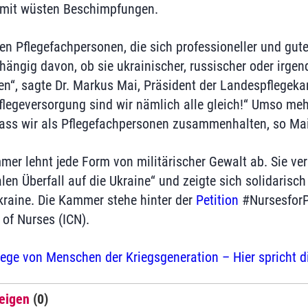
 mit wüsten Beschimpfungen.
len Pflegefachpersonen, die sich professioneller und gut
ängig davon, ob sie ukrainischer, russischer oder irgen
en“, sagte Dr. Markus Mai, Präsident der Landespflegek
flegeversorgung sind wir nämlich alle gleich!“ Umso m
dass wir als Pflegefachpersonen zusammenhalten, so Mai
r lehnt jede Form von militärischer Gewalt ab. Sie verur
alen Überfall auf die Ukraine“ und zeigte sich solidarisch 
kraine. Die Kammer stehe hinter der
Petition
#NursesforP
 of Nurses (ICN).
lege von Menschen der Kriegsgeneration – Hier spricht d
eigen
(0)