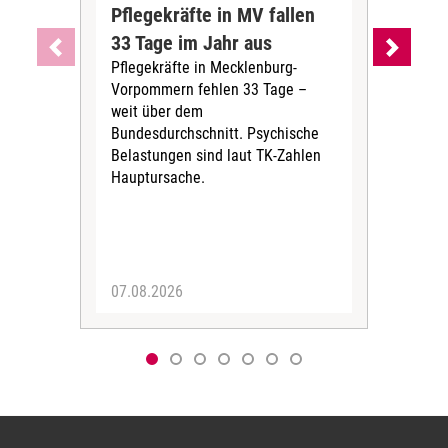
Pflegekräfte in MV fallen
Sch
33 Tage im Jahr aus
kos
Pflegekräfte in Mecklenburg-
Wen
Vorpommern fehlen 33 Tage –
sta
weit über dem
vers
Bundesdurchschnitt. Psychische
Wirt
Belastungen sind laut TK-Zahlen
Rech
Hauptursache.
Druc
Pers
07.08.2026
06.