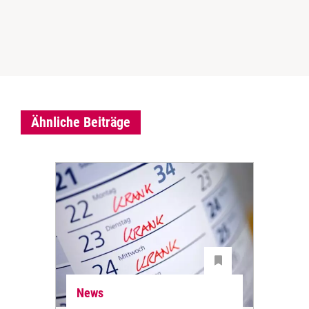
Ähnliche Beiträge
News
Ne