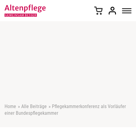
Z
u
m
I
n
h
a
l
t
s
p
r
i
n
g
e
Home
»
Alle Beiträge
»
Pflegekammerkonferenz als Vorläufer
n
einer Bundespflegekammer