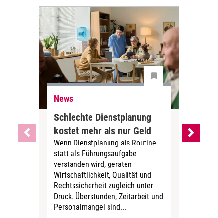
News
Ne
Schlechte Dienstplanung
Ihr
kostet mehr als nur Geld
Alt
Wenn Dienstplanung als Routine
de
statt als Führungsaufgabe
Die 
verstanden wird, geraten
ein
Wirtschaftlichkeit, Qualität und
uns
Rechtssicherheit zugleich unter
und 
Druck. Überstunden, Zeitarbeit und
helf
Personalmangel sind...
die 