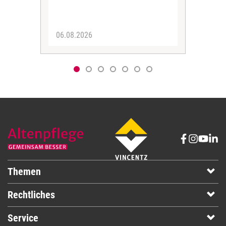
Her
06.08.2026
05.
Themen
Rechtliches
Service