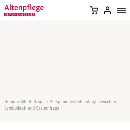
Z
u
m
I
n
h
a
l
t
s
p
r
i
n
g
e
Home
»
Alle Beiträge
»
Pflegemindestlohn steigt: zwischen
n
Symbolkraft und Systemfrage