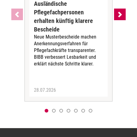
Ausländische
Dur
Pflegefachpersonen
in 
erhalten künftig klarere
unr
DGB-
Bescheide
der 
Neue Musterbescheide machen
bis 
Anerkennungsverfahren für
Kör
Pflegefachkräfte transparenter.
Zei
BIBB verbessert Lesbarkeit und
erklärt nächste Schritte klarer.
28.07.2026
06.