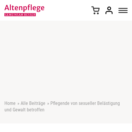
Z
u
m
I
n
h
a
l
t
s
p
r
i
n
g
e
Home
»
Alle Beiträge
»
Pflegende von sexueller Belästigung
n
und Gewalt betroffen