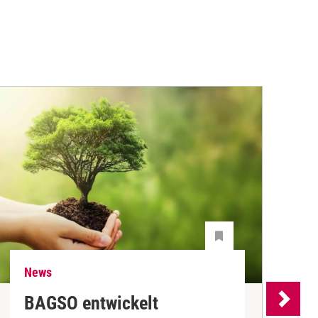
News
N
BAGSO entwickelt
P