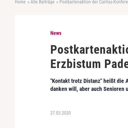
Home
»
Alle Beiträge
»
Postkartenaktion der Caritas-Konfer
News
Postkartenakti
Erzbistum Pad
"Kontakt trotz Distanz" heißt die
danken will, aber auch Senioren 
27.03.2020