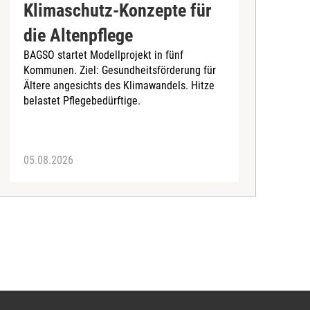
Klimaschutz-Konzepte für
P
die Altenpflege
m
BAGSO startet Modellprojekt in fünf
A
Kommunen. Ziel: Gesundheitsförderung für
B
Ältere angesichts des Klimawandels. Hitze
belastet Pflegebedürftige.
05.08.2026
0