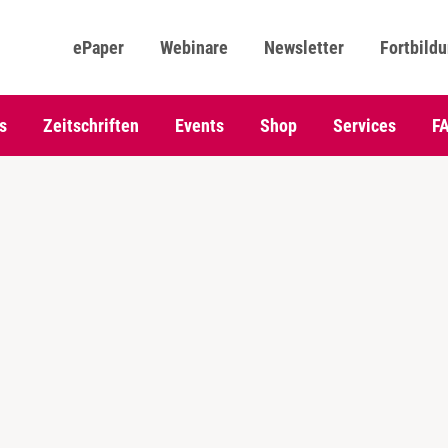
ePaper
Webinare
Newsletter
Fortbild
s
Zeitschriften
Events
Shop
Services
F