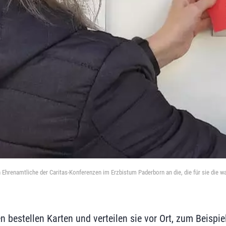
en Ehrenamtliche der Caritas-Konferenzen im Erzbistum Paderborn an die, die für sie die 
n bestellen Karten und verteilen sie vor Ort, zum Beispie