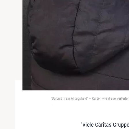
"Du bist mein Alltagsheld" – Karten wie diese verteil
-
"Viele Caritas-Gruppe