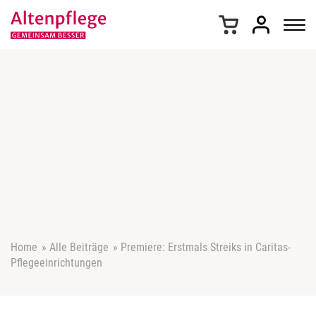
Z
u
m
I
n
h
a
l
t
s
p
r
i
n
g
e
Home
»
Alle Beiträge
»
Premiere: Erstmals Streiks in Caritas-
n
Pflegeeinrichtungen