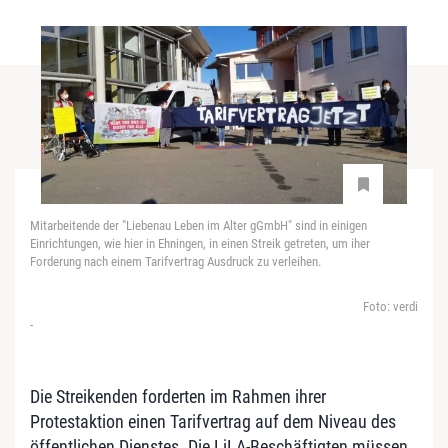
Mitarbeitende der "Liebenau Leben im Alter gGmbH" sind in einigen
Einrichtungen, wie hier in Ehningen, in einen Streik getreten, um iher
Forderung nach einem Tarifvertrag Ausdruck zu verleihen.
Foto: verdi
-
Die Streikenden forderten im Rahmen ihrer
Protestaktion einen Tarifvertrag auf dem Niveau des
öffentlichen Dienstes. Die LiLA-Beschäftigten müssen