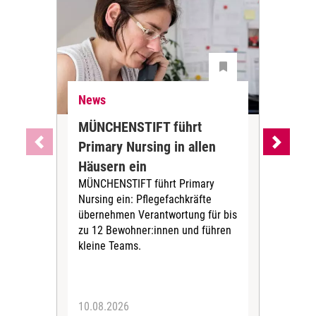
News
Pfl
MÜNCHENSTIFT führt
War
Primary Nursing in allen
sic
Häusern ein
was
MÜNCHENSTIFT führt Primary
Exp
Nursing ein: Pflegefachkräfte
Kons
übernehmen Verantwortung für bis
Pfle
zu 12 Bewohner:innen und führen
Ges
kleine Teams.
Führ
10.08.2026
10.