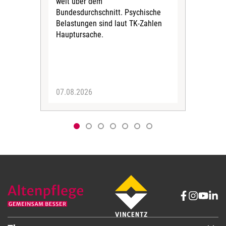
weit über dem
vers
Bundesdurchschnitt. Psychische
Wirt
Belastungen sind laut TK-Zahlen
Rech
Hauptursache.
Druc
Pers
07.08.2026
06.