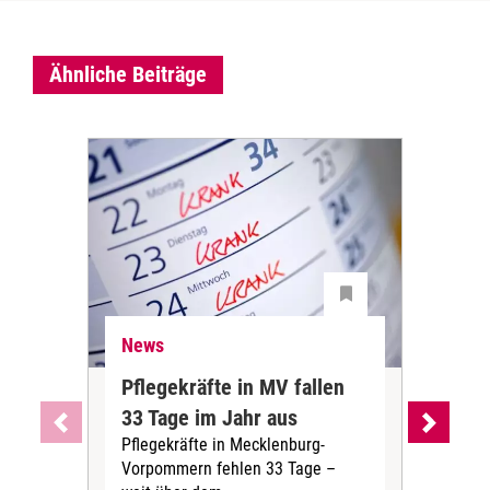
Ähnliche Beiträge
News
Ne
Pflegekräfte in MV fallen
Sch
33 Tage im Jahr aus
kos
Pflegekräfte in Mecklenburg-
Wen
Vorpommern fehlen 33 Tage –
sta