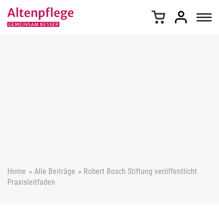
Z
u
m
I
n
h
a
l
t
s
p
r
i
n
g
e
Home
»
Alle Beiträge
»
Robert Bosch Stiftung veröffentlicht
n
Praxisleitfaden