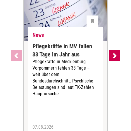
News
Ne
Pflegekräfte in MV fallen
Sch
33 Tage im Jahr aus
kos
Pflegekräfte in Mecklenburg-
Wen
Vorpommern fehlen 33 Tage –
sta
weit über dem
vers
Bundesdurchschnitt. Psychische
Wirt
Belastungen sind laut TK-Zahlen
Rech
Hauptursache.
Druc
Pers
07.08.2026
06.