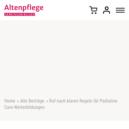
Z
u
m
I
n
h
a
l
t
s
p
r
i
n
g
e
Home
»
Alle Beiträge
»
Ruf nach klaren Regeln für Palliative
n
Care-Weiterbildungen