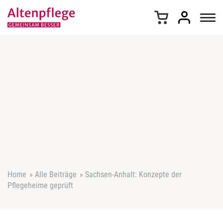
Z
u
m
I
n
h
a
l
t
s
p
r
i
n
g
e
Home
»
Alle Beiträge
»
Sachsen-Anhalt: Konzepte der
n
Pflegeheime geprüft