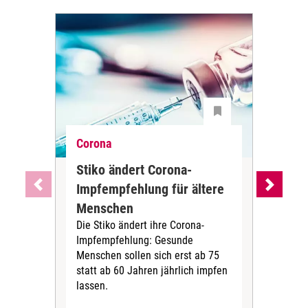
Corona
Cor
Stiko ändert Corona-
Wa
Impfempfehlung für ältere
Imp
Menschen
Alt
Die Stiko ändert ihre Corona-
Die
Impfempfehlung: Gesunde
(STI
Menschen sollen sich erst ab 75
COV
statt ab 60 Jahren jährlich impfen
2024
lassen.
aufb
Imp