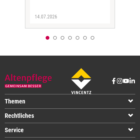
über
14.07.2026
12.
Themen
Rechtliches
Service