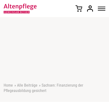
Z
u
m
I
n
h
a
l
t
s
p
r
i
n
g
e
Home
»
Alle Beiträge
»
Sachsen: Finanzierung der
n
Pflegeausbildung gesichert