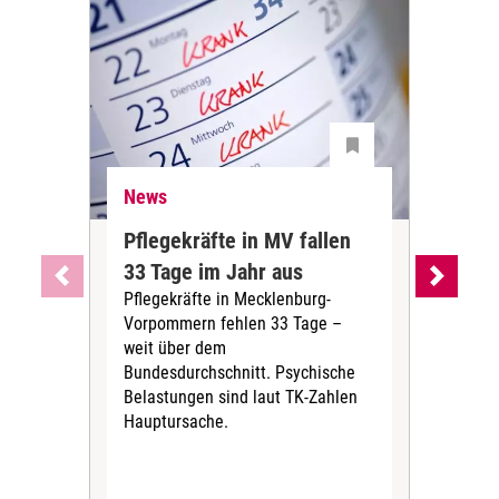
News
Ne
Pflegekräfte in MV fallen
Sch
33 Tage im Jahr aus
kos
Pflegekräfte in Mecklenburg-
Wen
Vorpommern fehlen 33 Tage –
sta
weit über dem
vers
Bundesdurchschnitt. Psychische
Wirt
Belastungen sind laut TK-Zahlen
Rech
Hauptursache.
Druc
Pers