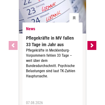
News
Ne
Pflegekräfte in MV fallen
Sch
33 Tage im Jahr aus
kos
Pflegekräfte in Mecklenburg-
Wen
Vorpommern fehlen 33 Tage –
sta
weit über dem
vers
Bundesdurchschnitt. Psychische
Wirt
Belastungen sind laut TK-Zahlen
Rech
Hauptursache.
Druc
Pers
07.08.2026
06.