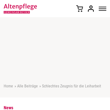
Z
u
m
I
n
h
a
l
t
s
p
r
i
n
g
e
Home
»
Alle Beiträge
»
Schlechtes Zeugnis für die Leiharbeit
n
News