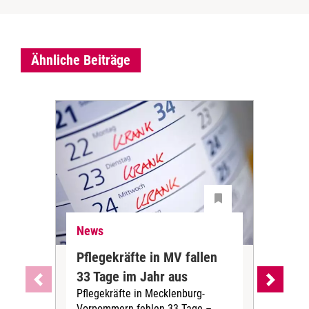
Ähnliche Beiträge
News
Ne
Pflegekräfte in MV fallen
Sch
33 Tage im Jahr aus
kos
Pflegekräfte in Mecklenburg-
Wen
Vorpommern fehlen 33 Tage –
sta