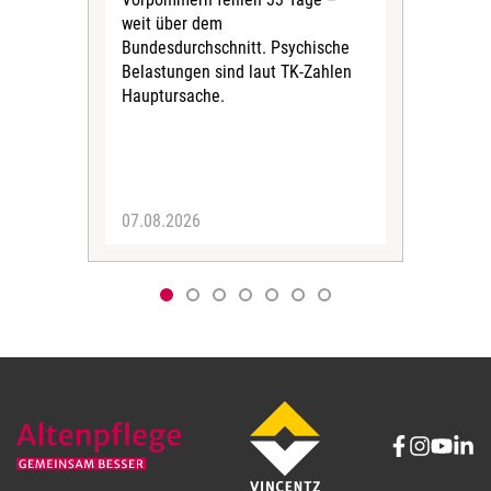
weit über dem
vers
Bundesdurchschnitt. Psychische
Wirt
Belastungen sind laut TK-Zahlen
Rech
Hauptursache.
Druc
Pers
07.08.2026
06.