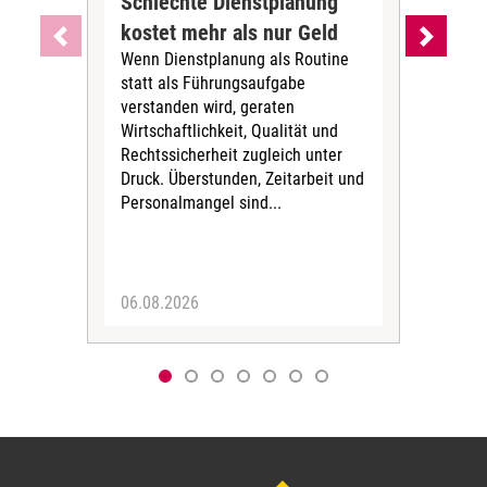
Schlechte Dienstplanung
Ihr
kostet mehr als nur Geld
Alt
Wenn Dienstplanung als Routine
de
statt als Führungsaufgabe
Die 
verstanden wird, geraten
ein
Wirtschaftlichkeit, Qualität und
uns
Rechtssicherheit zugleich unter
und 
Druck. Überstunden, Zeitarbeit und
helf
Personalmangel sind...
die 
Her
06.08.2026
05.