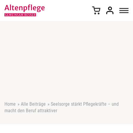
Z
u
m
I
n
h
a
l
t
s
p
r
i
n
g
e
Home
»
Alle Beiträge
»
Seelsorge stärkt Pflegekräfte – und
n
macht den Beruf attraktiver