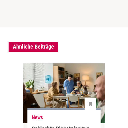
Ähnliche Beiträge
News
Ne