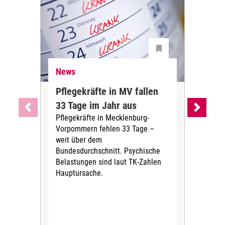
News
Ne
Pflegekräfte in MV fallen
Sch
33 Tage im Jahr aus
kos
Pflegekräfte in Mecklenburg-
Wen
Vorpommern fehlen 33 Tage –
sta
weit über dem
vers
Bundesdurchschnitt. Psychische
Wirt
Belastungen sind laut TK-Zahlen
Rech
Hauptursache.
Druc
Pers