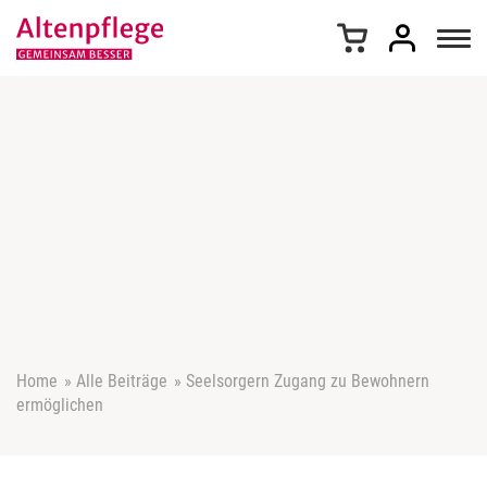
Z
u
m
I
n
h
a
l
t
s
p
r
i
n
g
e
Home
»
Alle Beiträge
»
Seelsorgern Zugang zu Bewohnern
n
ermöglichen