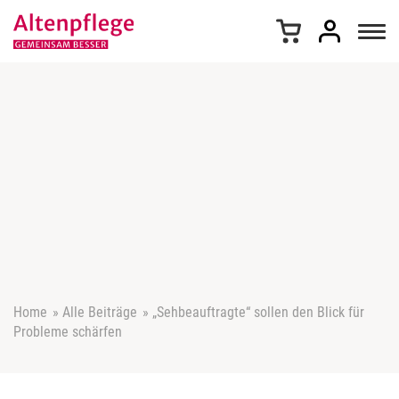
Z
u
m
I
n
h
a
l
t
s
p
r
i
n
g
e
Home
»
Alle Beiträge
»
„Sehbeauftragte“ sollen den Blick für
n
Probleme schärfen