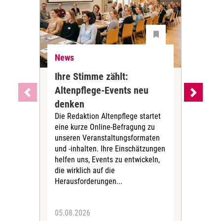
News
Ne
Ihre Stimme zählt:
BA
Altenpflege-Events neu
Kli
denken
die
Die Redaktion Altenpflege startet
BAGS
eine kurze Online-Befragung zu
fün
unseren Veranstaltungsformaten
Gesu
und -inhalten. Ihre Einschätzungen
ang
helfen uns, Events zu entwickeln,
Hitz
die wirklich auf die
Herausforderungen...
05.08.2026
05.