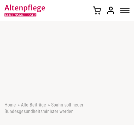
Z
u
m
I
n
h
a
l
t
s
p
r
i
n
g
e
Home
»
Alle Beiträge
»
Spahn soll neuer
n
Bundesgesundheitsminister werden