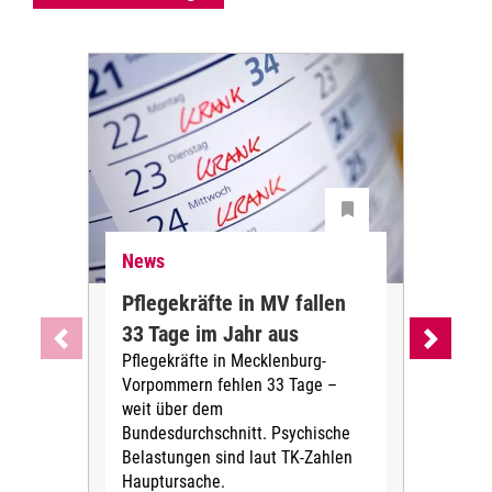
News
Ne
Pflegekräfte in MV fallen
Sch
33 Tage im Jahr aus
kos
Pflegekräfte in Mecklenburg-
Wen
Vorpommern fehlen 33 Tage –
sta
weit über dem
vers
Bundesdurchschnitt. Psychische
Wirt
Belastungen sind laut TK-Zahlen
Rech
Hauptursache.
Druc