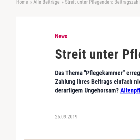
Home
»
Alle Beiträge
»
Streit unter Pflegenden: Beitragszah
News
Streit unter P
Das Thema "Pflegekammer" erregt
Zahlung ihres Beitrags einfach n
derartigem Ungehorsam?
Altenpf
26.09.2019