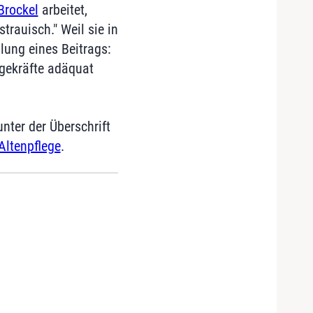
Brockel
arbeitet,
rauisch." Weil sie in
lung eines Beitrags:
egekräfte adäquat
ter der Überschrift
Altenpflege
.