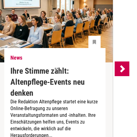
News
N
Ihre Stimme zählt:
Altenpflege-Events neu
denken
d
Die Redaktion Altenpflege startet eine kurze
B
Online-Befragung zu unseren
K
Veranstaltungsformaten und -inhalten. Ihre
Ä
Einschätzungen helfen uns, Events zu
b
entwickeln, die wirklich auf die
Herausforderungen...