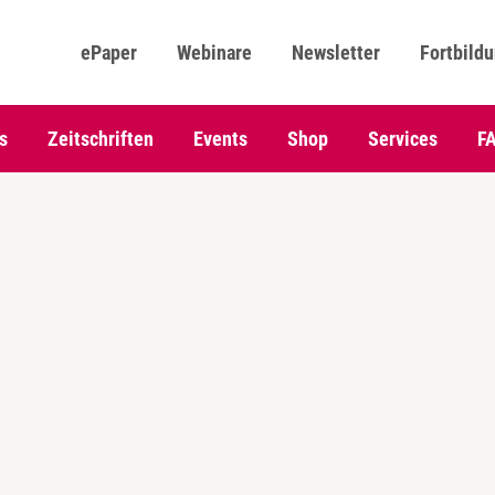
ePaper
Webinare
Newsletter
Fortbild
s
Zeitschriften
Events
Shop
Services
F