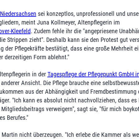
 Niedersachsen
sei konzeptlos, unprofessionell und uns
liedern, meint Juna Kollmeyer, Altenpflegerin im
ver-Kleefeld
. Zudem fehle ihr die "angepriesene Unabhä
e Strippen zieht". Deshalb kann sie den Protest gut vers
 der Pflegekräfte bestätigt, dass eine große Mehrheit e
r derzeitigen Form ablehnt."
ltenpflegerin in der
Tagespflege der Pflegepunkt GmbH i
ch anderer Ansicht. Die Pflege brauche eine selbstbewuss
zukommen aus der Abhängigkeit und Fremdbestimmung du
ger. "Ich kann es absolut nicht nachvollziehen, dass es 
 Mitgliedsbeitrags verweigern", sagt sie, "für mich boyko
s Berufes."
 Martin nicht überzeugen. "Ich erlebe die Kammer als we