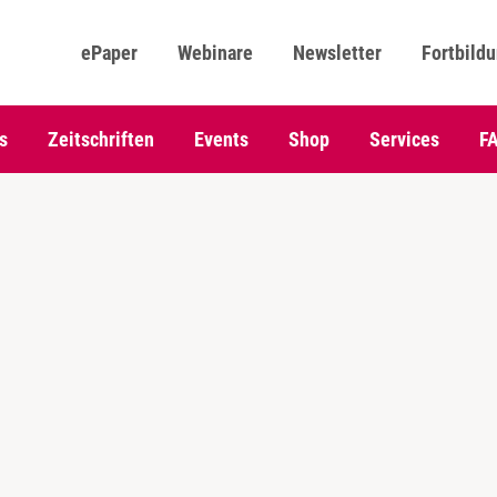
ePaper
Webinare
Newsletter
Fortbild
s
Zeitschriften
Events
Shop
Services
F