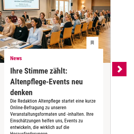
News
N
Ihre Stimme zählt:
Altenpflege-Events neu
denken
d
Die Redaktion Altenpflege startet eine kurze
B
Online-Befragung zu unseren
K
Veranstaltungsformaten und -inhalten. Ihre
Ä
Einschätzungen helfen uns, Events zu
b
entwickeln, die wirklich auf die
Herausforderungen...