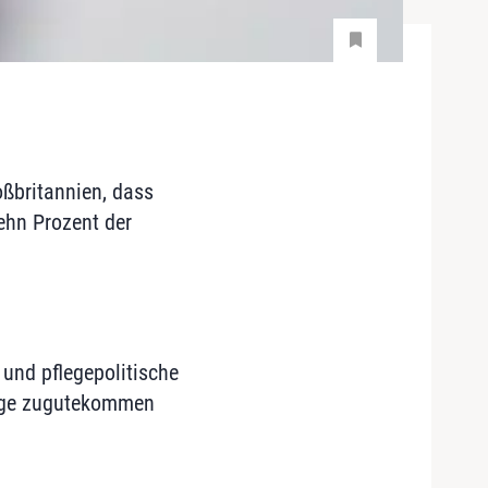
oßbritannien, dass
zehn Prozent der
 und pflegepolitische
flege zugutekommen