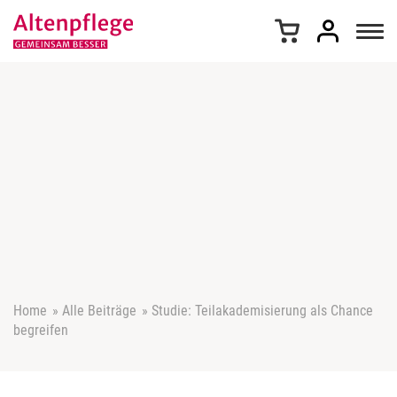
Z
u
m
I
n
h
a
l
t
s
p
r
i
n
g
e
Home
»
Alle Beiträge
»
Studie: Teilakademisierung als Chance
n
begreifen