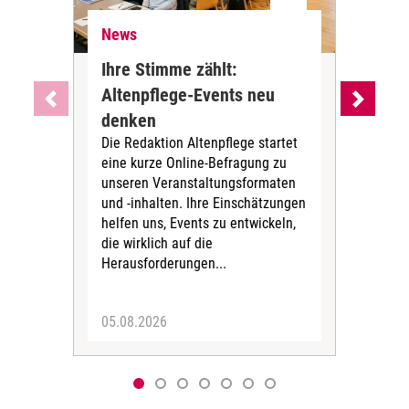
News
Ne
Ihre Stimme zählt:
BA
Altenpflege-Events neu
Kli
denken
die
Die Redaktion Altenpflege startet
BAGS
eine kurze Online-Befragung zu
fün
unseren Veranstaltungsformaten
Gesu
und -inhalten. Ihre Einschätzungen
ang
helfen uns, Events zu entwickeln,
Hitz
die wirklich auf die
Herausforderungen...
05.08.2026
05.