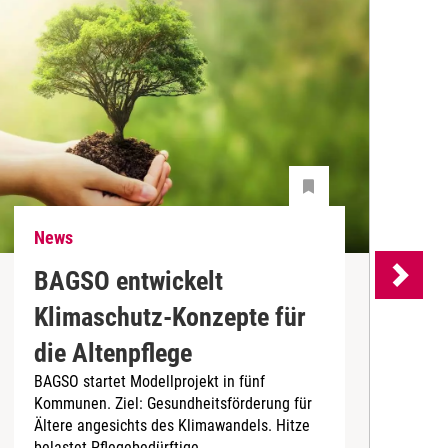
News
N
BAGSO entwickelt
P
Klimaschutz-Konzepte für
P
die Altenpflege
m
BAGSO startet Modellprojekt in fünf
A
Kommunen. Ziel: Gesundheitsförderung für
B
Ältere angesichts des Klimawandels. Hitze
belastet Pflegebedürftige.