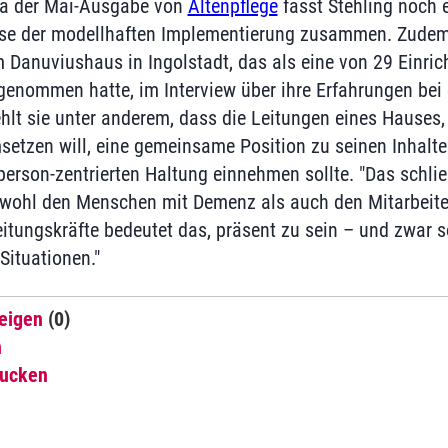
a der Mai-Ausgabe von
Altenpflege
fasst Stehling noch 
sse der modellhaften Implementierung zusammen. Zudem 
om Danuviushaus in Ingolstadt, das als eine von 29 Einri
genommen hatte, im Interview über ihre Erfahrungen be
hlt sie unter anderem, dass die Leitungen eines Hauses,
etzen will, eine gemeinsame Position zu seinen Inhalt
person-zentrierten Haltung einnehmen sollte. "Das schlie
owohl den Menschen mit Demenz als auch den Mitarbeite
eitungskräfte bedeutet das, präsent zu sein – und zwar 
Situationen."
eigen
(0)
n
rucken