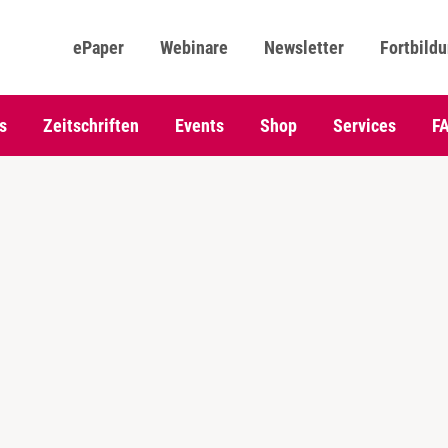
ePaper
Webinare
Newsletter
Fortbild
s
Zeitschriften
Events
Shop
Services
F