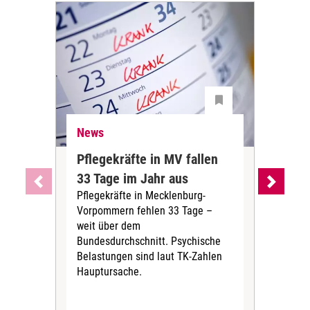
News
Ne
Pflegekräfte in MV fallen
Sch
33 Tage im Jahr aus
kos
Pflegekräfte in Mecklenburg-
Wen
Vorpommern fehlen 33 Tage –
sta
weit über dem
vers
Bundesdurchschnitt. Psychische
Wirt
Belastungen sind laut TK-Zahlen
Rech
Hauptursache.
Druc
Pers