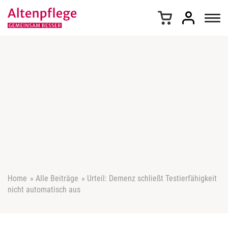
Z
u
m
I
n
h
a
l
t
s
p
r
i
n
g
e
Home
»
Alle Beiträge
»
Urteil: Demenz schließt Testierfähigkeit
n
nicht automatisch aus