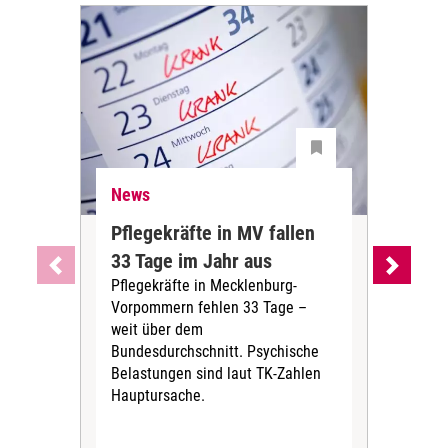
News
Ne
Pflegekräfte in MV fallen
Sch
33 Tage im Jahr aus
kos
Pflegekräfte in Mecklenburg-
Wen
Vorpommern fehlen 33 Tage –
sta
weit über dem
vers
Bundesdurchschnitt. Psychische
Wirt
Belastungen sind laut TK-Zahlen
Rech
Hauptursache.
Druc
Pers