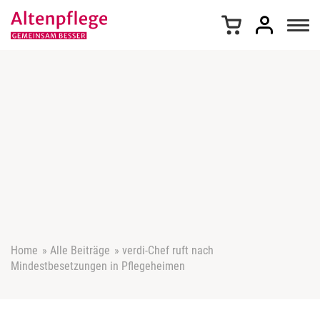
Z
u
m
I
n
h
a
l
t
s
p
r
i
n
g
e
Home
»
Alle Beiträge
»
verdi-Chef ruft nach
n
Mindestbesetzungen in Pflegeheimen