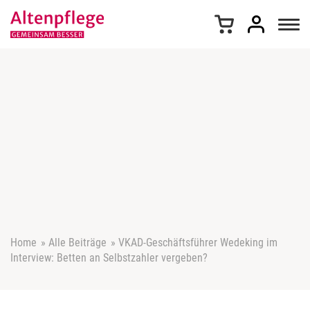
Z
u
m
I
n
h
a
l
t
s
p
r
i
n
g
e
Home
»
Alle Beiträge
»
VKAD-Geschäftsführer Wedeking im
n
Interview: Betten an Selbstzahler vergeben?