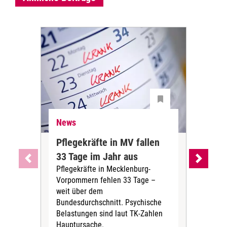
News
Ne
Pflegekräfte in MV fallen
Sch
33 Tage im Jahr aus
kos
Pflegekräfte in Mecklenburg-
Wen
Vorpommern fehlen 33 Tage –
sta
weit über dem
vers
Bundesdurchschnitt. Psychische
Wirt
Belastungen sind laut TK-Zahlen
Rech
Hauptursache.
Druc