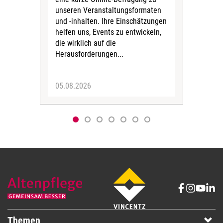
unseren Veranstaltungsformaten
Gesu
und -inhalten. Ihre Einschätzungen
ang
helfen uns, Events zu entwickeln,
Hitz
die wirklich auf die
Herausforderungen...
05.08.2026
05.
Themen