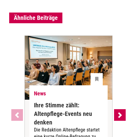
Ähnliche Beiträge
News
Ne
Ihre Stimme zählt:
BA
Altenpflege-Events neu
Kli
denken
die
Die Redaktion Altenpflege startet
BAGS
eine kurze Online-Befragung zu
fün