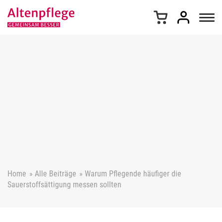
Z
u
m
I
n
h
a
l
t
s
p
r
i
n
g
e
Home
»
Alle Beiträge
»
Warum Pflegende häufiger die
n
Sauerstoffsättigung messen sollten