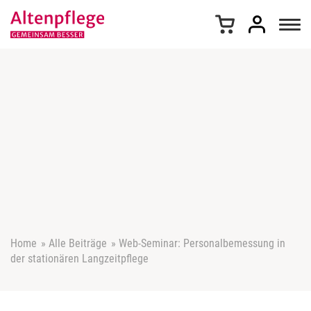
Z
u
m
I
n
h
a
l
t
s
p
r
i
n
g
e
Home
»
Alle Beiträge
»
Web-Seminar: Personalbemessung in
n
der stationären Langzeitpflege