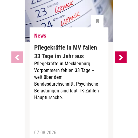
News
Ne
Pflegekräfte in MV fallen
Sch
33 Tage im Jahr aus
kos
Pflegekräfte in Mecklenburg-
Wen
Vorpommern fehlen 33 Tage –
sta
weit über dem
vers
Bundesdurchschnitt. Psychische
Wirt
Belastungen sind laut TK-Zahlen
Rech
Hauptursache.
Druc
Pers
07.08.2026
06.