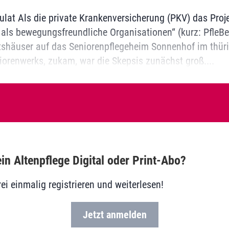
lat Als die private Krankenversicherung (PKV) das Proj
als bewegungsfreundliche Organisationen“ (kurz: PfleBeO)
ftshäuser auf das Senioren­pflegeheim Sonnenhof im thürin
niorenwerks, zukam, war die Skepsis zunächst groß....
in Altenpflege Digital oder Print-Abo?
rei einmalig registrieren und weiterlesen!
Jetzt anmelden