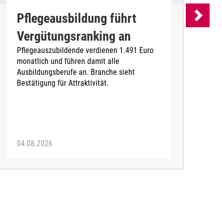
Pflegeausbildung führt
Vergütungsranking an
Pflegeauszubildende verdienen 1.491 Euro
W
monatlich und führen damit alle
i
Ausbildungsberufe an. Branche sieht
e
Bestätigung für Attraktivität.
a
04.08.2026
0