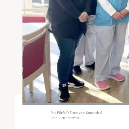
Das PfleBeO-Team vom Sonnenhof
Foto: Seniorenwerk