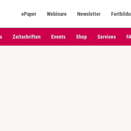
ePaper
Webinare
Newsletter
Fortbild
s
Zeitschriften
Events
Shop
Services
F