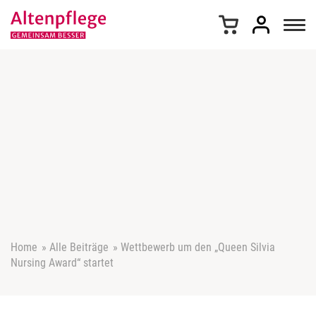
Z
u
m
I
n
h
a
l
t
s
p
r
i
n
g
e
Home
»
Alle Beiträge
»
Wettbewerb um den „Queen Silvia
n
Nursing Award“ startet