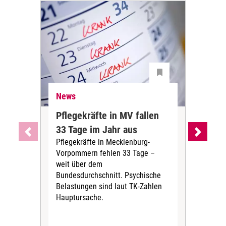
News
Ne
Pflegekräfte in MV fallen
Sch
33 Tage im Jahr aus
kos
Pflegekräfte in Mecklenburg-
Wen
Vorpommern fehlen 33 Tage –
sta
weit über dem
vers
Bundesdurchschnitt. Psychische
Wirt
Belastungen sind laut TK-Zahlen
Rech
Hauptursache.
Druc
Pers