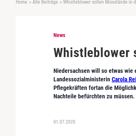
Home
»
Alle Beiträge
»
Whistleblower sollen Missstände in 
News
Whistleblower 
Niedersachsen will so etwas wie 
Landessozialministerin
Carola R
Pflegekräften fortan die Möglic
Nachteile befürchten zu müssen.
01.07.2020