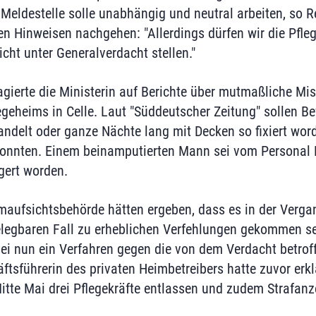
 Meldestelle solle unabhängig und neutral arbeiten, so 
 Hinweisen nachgehen: "Allerdings dürfen wir die Pfleg
cht unter Generalverdacht stellen."
agierte die Ministerin auf Berichte über mutmaßliche M
geheims in Celle. Laut "Süddeutscher Zeitung" sollen 
andelt oder ganze Nächte lang mit Decken so fixiert word
konnten. Einem beinamputierten Mann sei vom Personal 
gert worden.
maufsichtsbehörde hätten ergeben, dass es in der Verga
egbaren Fall zu erheblichen Verfehlungen gekommen sei
ei nun ein Verfahren gegen die von dem Verdacht betrof
ftsführerin des privaten Heimbetreibers hatte zuvor erkl
Mitte Mai drei Pflegekräfte entlassen und zudem Strafanz