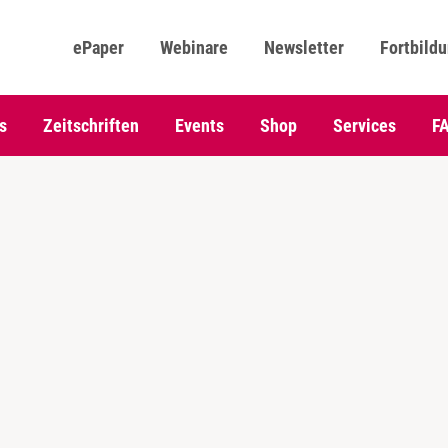
ePaper
Webinare
Newsletter
Fortbild
s
Zeitschriften
Events
Shop
Services
F