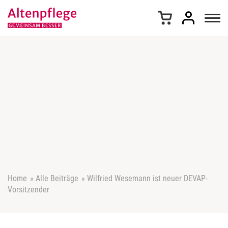
Z
u
m
I
n
h
a
l
t
s
p
r
i
n
g
e
Home
»
Alle Beiträge
»
Wilfried Wesemann ist neuer DEVAP-
n
Vorsitzender