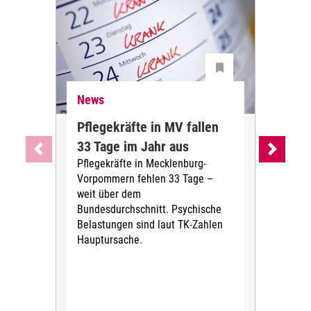
News
Ne
Pflegekräfte in MV fallen
Sch
33 Tage im Jahr aus
kos
Pflegekräfte in Mecklenburg-
Wen
Vorpommern fehlen 33 Tage –
sta
weit über dem
vers
Bundesdurchschnitt. Psychische
Wirt
Belastungen sind laut TK-Zahlen
Rech
Hauptursache.
Druc
Pers