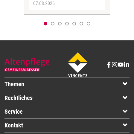
07.08.2026
06.
Themen
Rechtliches
Service
Kontakt