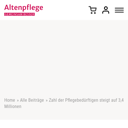
Z
u
m
I
n
h
a
l
t
s
p
r
i
n
g
e
Home
»
Alle Beiträge
»
Zahl der Pflegebedürftigen steigt auf 3,4
n
Millionen