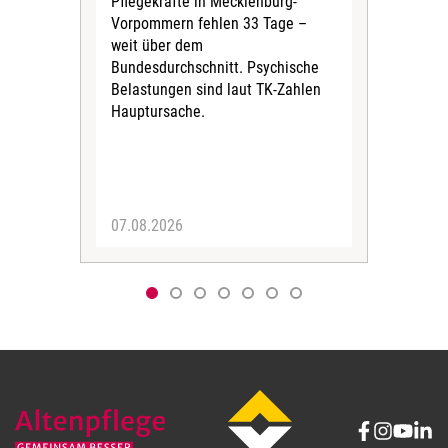
Pflegekräfte in Mecklenburg-
Wen
Vorpommern fehlen 33 Tage –
sta
weit über dem
vers
Bundesdurchschnitt. Psychische
Wirt
Belastungen sind laut TK-Zahlen
Rech
Hauptursache.
Druc
Pers
07.08.2026
06.