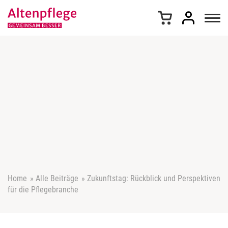
Z
u
m
I
n
h
a
l
t
s
p
r
i
n
g
e
Home
»
Alle Beiträge
»
Zukunftstag: Rückblick und Perspektiven
n
für die Pflegebranche