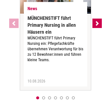
News
Pfl
MÜNCHENSTIFT führt
War
Primary Nursing in allen
sic
Häusern ein
was
MÜNCHENSTIFT führt Primary
Exp
Nursing ein: Pflegefachkräfte
Kons
übernehmen Verantwortung für bis
Pfle
zu 12 Bewohner:innen und führen
Ges
kleine Teams.
Führ
10.08.2026
10.