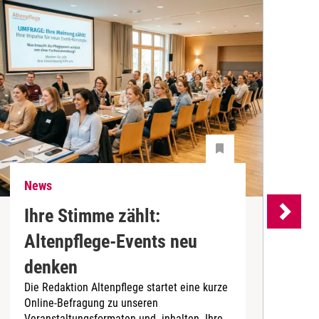
News
N
Ihre Stimme zählt:
Altenpflege-Events neu
denken
d
Die Redaktion Altenpflege startet eine kurze
B
Online-Befragung zu unseren
K
Veranstaltungsformaten und -inhalten. Ihre
Ä