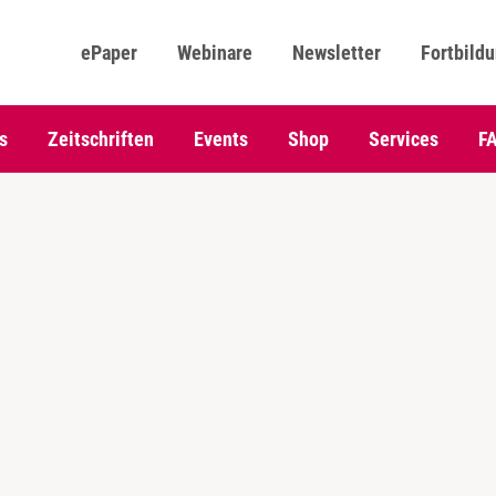
ePaper
Webinare
Newsletter
Fortbild
s
Zeitschriften
Events
Shop
Services
F