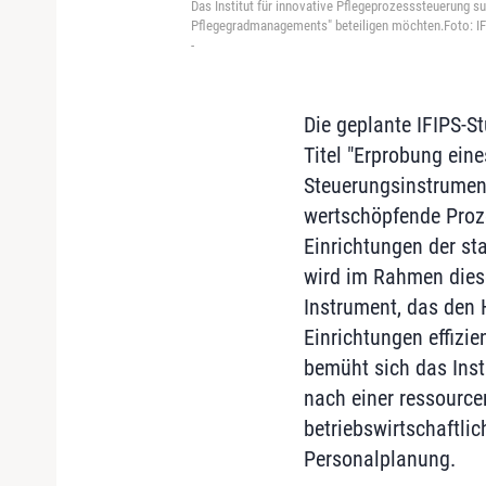
Das Institut für innovative Pflegeprozesssteuerung su
Pflegegradmanagements" beteiligen möchten.Foto: I
-
Die geplante IFIPS-St
Titel "Erprobung ein
Steuerungsinstrument
wertschöpfende Proz
Einrichtungen der sta
wird im Rahmen diese
Instrument, das den 
Einrichtungen effizie
bemüht sich das Inst
nach einer ressource
betriebswirtschaftl
Personalplanung.