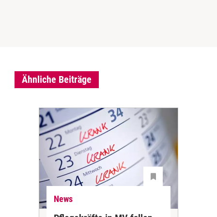
Ähnliche Beiträge
News
Ne