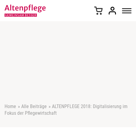
Z
u
m
I
n
h
a
l
t
s
p
r
i
n
g
e
Home
»
Alle Beiträge
»
ALTENPFLEGE 2018: Digitalisierung im
n
Fokus der Pflegewirtschaft