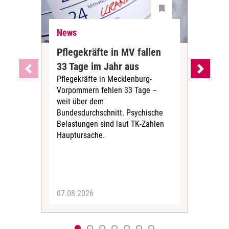
News
Ne
Pflegekräfte in MV fallen
Sch
33 Tage im Jahr aus
kos
Pflegekräfte in Mecklenburg-
Wen
Vorpommern fehlen 33 Tage –
sta
weit über dem
vers
Bundesdurchschnitt. Psychische
Wirt
Belastungen sind laut TK-Zahlen
Rech
Hauptursache.
Druc
Pers
07.08.2026
06.