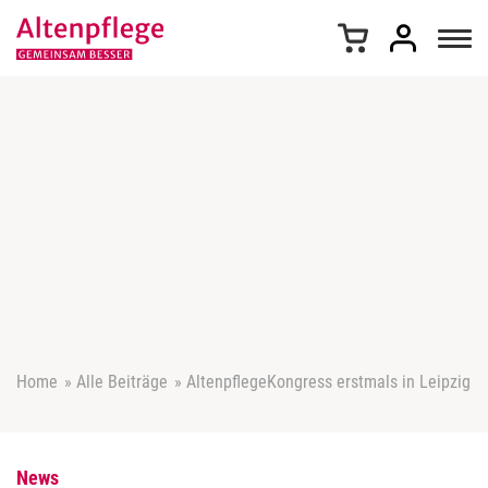
Z
u
m
I
n
h
a
l
t
s
p
r
i
n
g
e
Home
»
Alle Beiträge
»
AltenpflegeKongress erstmals in Leipzig
n
News