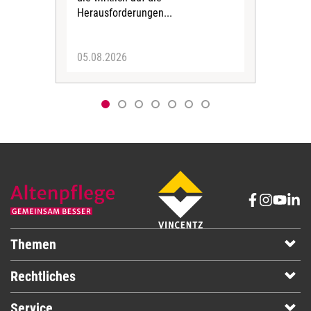
Herausforderungen...
05.08.2026
05.
Themen
Rechtliches
Service