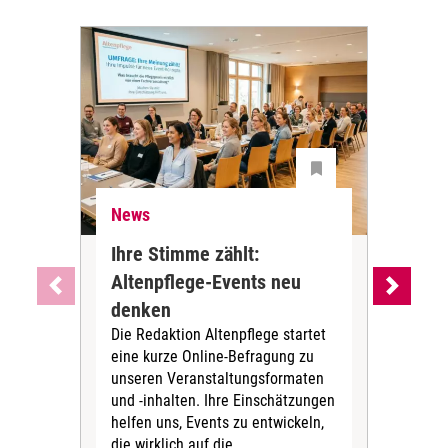
News
Ne
Ihre Stimme zählt:
BA
Altenpflege-Events neu
Kli
denken
die
Die Redaktion Altenpflege startet
BAGS
eine kurze Online-Befragung zu
fün
unseren Veranstaltungsformaten
Gesu
und -inhalten. Ihre Einschätzungen
ang
helfen uns, Events zu entwickeln,
Hitz
die wirklich auf die