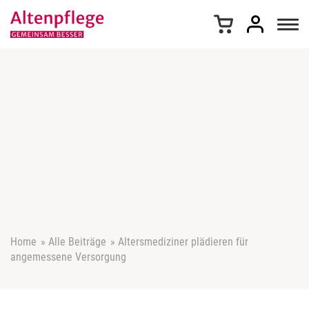
Z
u
m
I
n
h
a
l
t
s
p
r
i
n
g
e
Home
»
Alle Beiträge
»
Altersmediziner plädieren für
n
angemessene Versorgung