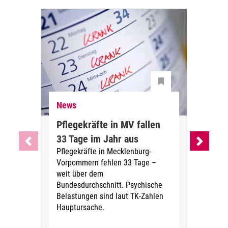
News
Ne
Pflegekräfte in MV fallen
Sch
33 Tage im Jahr aus
kos
Pflegekräfte in Mecklenburg-
Wen
Vorpommern fehlen 33 Tage –
sta
weit über dem
vers
Bundesdurchschnitt. Psychische
Wirt
Belastungen sind laut TK-Zahlen
Rech
Hauptursache.
Druc
Pers