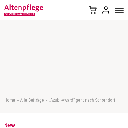
Z
u
m
I
n
h
a
l
t
s
p
r
i
n
g
e
Home
»
Alle Beiträge
»
„Azubi-Award“ geht nach Schorndorf
n
News